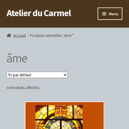
Atelier du Carmel
Aller
Aller
Menu
à
au
la
contenu
Accueil
navigation
Accueil
Produits identifiés “âme”
Monastère
âme
4 résultats affichés