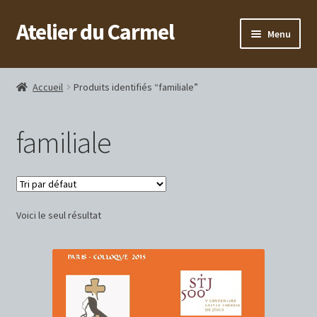
Atelier du Carmel
Aller
Aller
Menu
à
au
la
contenu
Accueil
navigation
Accueil
Produits identifiés “familiale”
Monastère
familiale
Voici le seul résultat