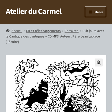
Atelier du Carmel
Aller
Aller
Menu
à
au
la
contenu
Accueil
navigation
Accueil
CD et téléchargements
Retraites
Huit jours avec
Monastère
le Cantique des cantiques – CD MP3. Auteur : Père Jean Laplace
(Jésuite)