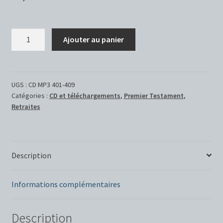
quantité
Ajouter au panier
de
Huit
jours
avec
UGS :
CD MP3 401-409
Catégories :
CD et téléchargements
,
Premier Testament
,
le
Retraites
Cantique
des
cantiques
-
Description
CD
MP3.
Auteur
Informations complémentaires
:
Père
Description
Jean